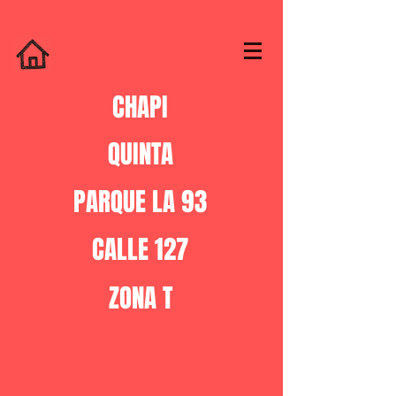
CHAPI
QUINTA
PARQUE LA 93
CALLE 127
ZONA T